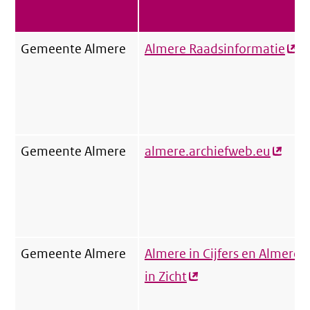
Gemeente Almere
Almere Raadsinformatie
(ext
link
Gemeente Almere
almere.archiefweb.eu
(exter
link)
Gemeente Almere
Almere in Cijfers en Almere
in Zicht
(externe
link)