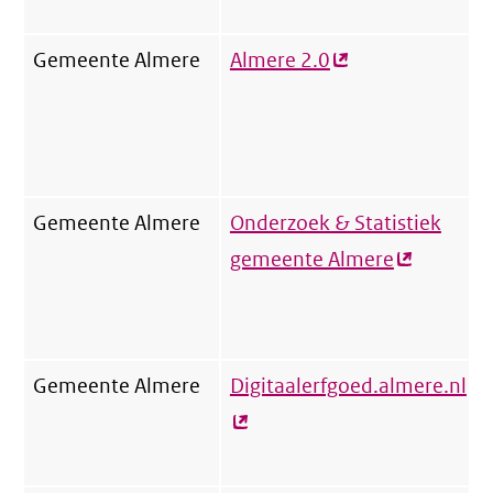
Gemeente Almere
Almere 2.0
(externe
link)
Gemeente Almere
Onderzoek & Statistiek
gemeente Almere
(externe
link)
Gemeente Almere
Digitaalerfgoed.almere.nl
(e
lin