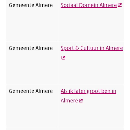
Gemeente Almere
Sociaal Domein Almere
(exte
link)
Gemeente Almere
Sport & Cultuur in Almere
(e
lin
Gemeente Almere
Als ik later groot ben in
Almere
(externe
link)