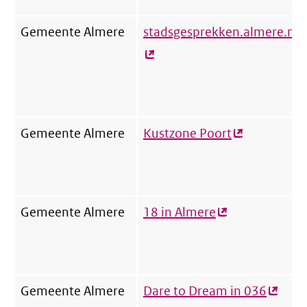
Gemeente Almere
stadsgesprekken.almere.nl
(
l
Gemeente Almere
Kustzone Poort
(externe
link)
Gemeente Almere
18 in Almere
(externe
link)
Gemeente Almere
Dare to Dream in 036
(exter