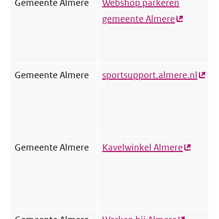
Gemeente Almere
Webshop parkeren
gemeente Almere
(externe
link)
Gemeente Almere
sportsupport.almere.nl
(exte
link)
Gemeente Almere
Kavelwinkel Almere
(externe
link)