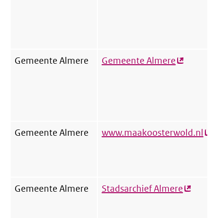
link)
Gemeente Almere
Gemeente Almere
(externe
link)
Gemeente Almere
www.maakoosterwold.nl
(ex
link
Gemeente Almere
Stadsarchief Almere
(externe
link)