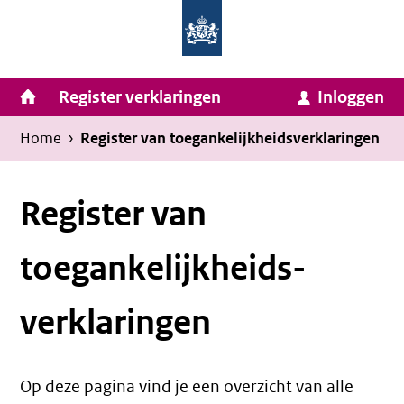
Homepage
Ga
van
naar
Ministerie
Invulassistent
inhoud
Hoofdnavigatie
Register verklaringen
Inloggen
van
Toegankelijkheidsverklaring
Toegankelijkheidsverklaring
Binnenlandse
Kruimelpad
U
Home
›
Register van toegankelijkheids­verklaringen
Zaken
bevindt
en
zich
Register van
Koninkrijksrelaties
hier:
toegankelijkheids­
verklaringen
Op deze pagina vind je een overzicht van alle