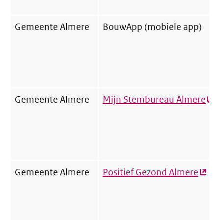
Gemeente Almere
BouwApp (mobiele app)
Gemeente Almere
Mijn Stembureau Almere
(ex
lin
Gemeente Almere
Positief Gezond Almere
(exte
link)