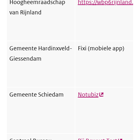
Hoogheemraadschap
https://wbp6rijnland.nl
van Rijnland
Gemeente Hardinxveld-
Fixi (mobiele app)
Giessendam
Gemeente Schiedam
Notubiz
(externe
link)