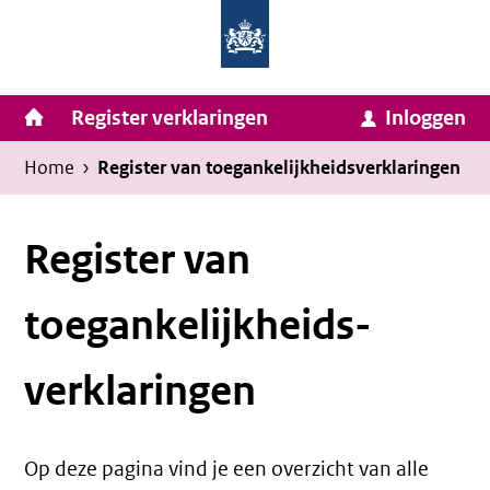
Homepage
Ga
van
naar
Ministerie
Invulassistent
inhoud
Hoofdnavigatie
Register verklaringen
Inloggen
van
Toegankelijkheidsverklaring
Toegankelijkheidsverklaring
Binnenlandse
Kruimelpad
U
Home
›
Register van toegankelijkheids­verklaringen
Zaken
bevindt
en
zich
Register van
Koninkrijksrelaties
hier:
toegankelijkheids­
verklaringen
Op deze pagina vind je een overzicht van alle