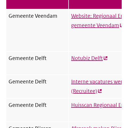
Gemeente Veendam
Website: Regionaal Ene
gemeente Veendam
(ex
link
Gemeente Delft
Notubiz Delft
(externe
link)
Gemeente Delft
Interne vacatures werke
(Recruitee)
(externe
link)
Gemeente Delft
Huisscan Regionaal Ene