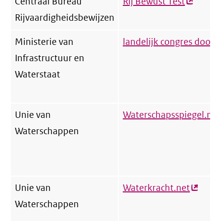
Centraal Bureau
Rij Bewust Test
(externe
Rijvaardigheidsbewijzen
link)
Ministerie van
landelijk congres door
Infrastructuur en
Waterstaat
Unie van
Waterschapsspiegel.nl
(
Waterschappen
l
Unie van
Waterkracht.net
(extern
Waterschappen
link)