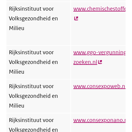
Rijksinstituut voor
www.chemischestoffeng
Volksgezondheid en
Milieu
Rijksinstituut voor
www.ggo-vergunningve
Volksgezondheid en
zoeken.nl
(externe
Milieu
link)
Rijksinstituut voor
www.consexpoweb.nl
(e
Volksgezondheid en
li
Milieu
Rijksinstituut voor
www.consexponano.nl
(
Volksgezondheid en
l