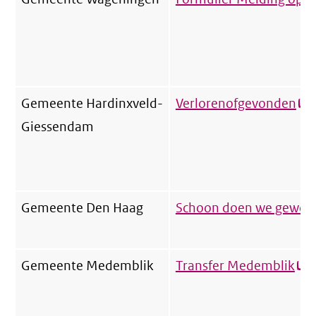
Gemeente Hardinxveld-
Verlorenofgevonden
(ex
Giessendam
lin
Gemeente Den Haag
Schoon doen we gewoo
Gemeente Medemblik
Transfer Medemblik
(ex
link