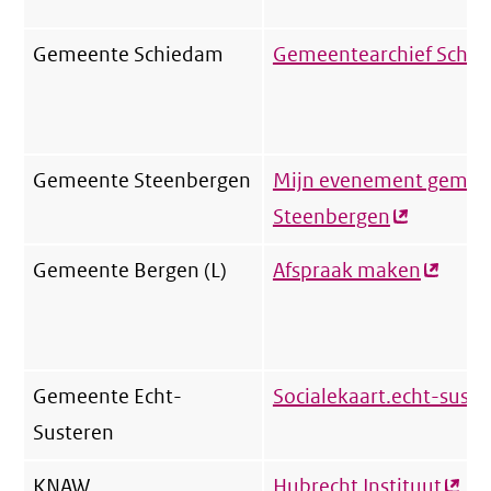
link)
Gemeente Schiedam
Gemeentearchief Schi
Gemeente Steenbergen
Mijn evenement gemee
Steenbergen
(externe
link)
Gemeente Bergen (L)
Afspraak maken
(extern
link)
Gemeente Echt-
Socialekaart.echt-suste
Susteren
KNAW
Hubrecht Instituut
(exte