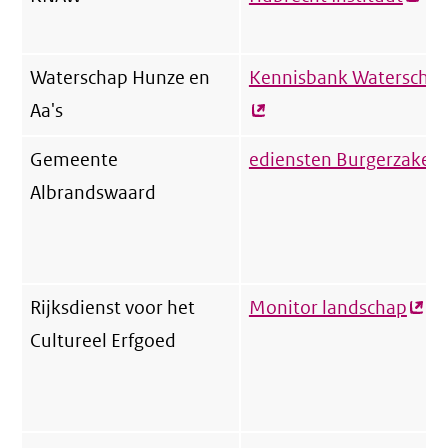
link)
Waterschap Hunze en
Kennisbank Waterschap
Aa's
Gemeente
ediensten Burgerzaken 
Albrandswaard
Rijksdienst voor het
Monitor landschap
(ext
Cultureel Erfgoed
link)