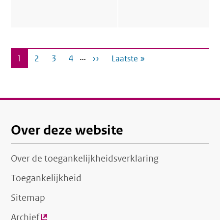
Paginering
…
Huidige
1
Pagina
2
Pagina
3
Pagina
4
Volgende
››
Laatste
Laatste »
pagina
pagina
pagina
Over deze website
Over de toegankelijkheidsverklaring
Toegankelijkheid
Sitemap
Archief
(externe